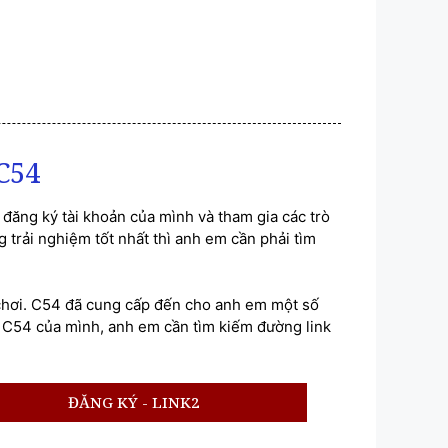
C54
 đăng ký tài khoản của mình và tham gia các trò
g trải nghiệm tốt nhất thì anh em cần phải tìm
ò chơi. C54 đã cung cấp đến cho anh em một số
n C54 của mình, anh em cần tìm kiếm đường link
ĐĂNG KÝ - LINK2