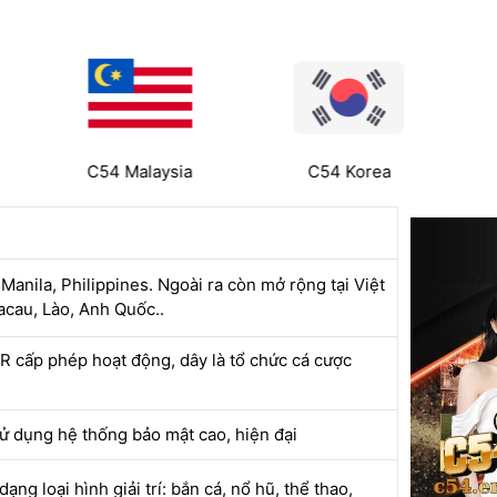
C54 Korea
C54 Thailand
 Manila, Philippines. Ngoài ra còn mở rộng tại Việt
acau, Lào, Anh Quốc..
cấp phép hoạt động, dây là tổ chức cá cược
ử dụng hệ thống bảo mật cao, hiện đại
ng loại hình giải trí: bắn cá, nổ hũ, thể thao,