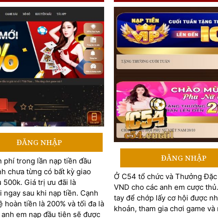
ĐĂNG NHẬP
ĐĂNG NHẬP
 phí trong lần nạp tiền đầu
nh chưa từng có bất kỳ giao
Ở C54 tổ chức và Thưởng Đặc 
ểu 500k.
Giá trị ưu đãi là
VND cho các anh em cược thủ
 ngay sau khi nạp tiền.
Cạnh
tay để chớp lấy cơ hội được n
 hoàn tiền là 200% và tối đa là
khoản, tham gia chơi game và 
n anh em nạp đầu tiên sẽ được