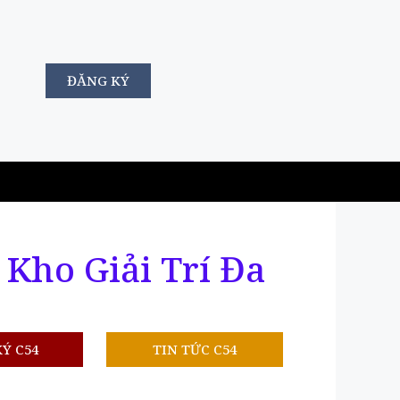
ĐĂNG KÝ
Kho Giải Trí Đa
Ý C54
TIN TỨC C54