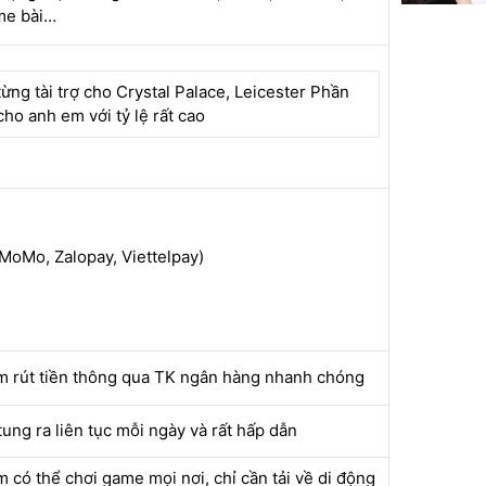
ame bài…
ừng tài trợ cho Crystal Palace, Leicester Phần
ho anh em với tỷ lệ rất cao
g
(MoMo, Zalopay, Viettelpay)
m rút tiền thông qua TK ngân hàng nhanh chóng
ung ra liên tục mỗi ngày và rất hấp dẫn
 có thể chơi game mọi nơi, chỉ cần tải về di động