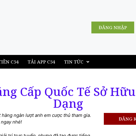
ĐĂNG NHẬP
TIỀN C54
TẢI APP C54
TIN TỨC
ẳng Cấp Quốc Tế Sở Hữu 
Dạng
 hàng ngàn lượt anh em cược thủ tham gia.
ĐĂNG K
 ngay nhé!
iải trí trực tuyến, nhưng đã tạo được tiếng