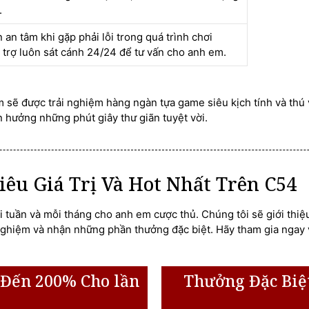
.
an tâm khi gặp phải lỗi trong quá trình chơi
trợ luôn sát cánh 24/24 để tư vấn cho anh em.
em sẽ được trải nghiệm hàng ngàn tựa game siêu kịch tính và thú
tận hưởng những phút giây thư giãn tuyệt vời.
êu Giá Trị Và Hot Nhất Trên C54
uần và mỗi tháng cho anh em cược thủ. Chúng tôi sẽ giới thiệu
 nghiệm và nhận những phần thưởng đặc biệt. Hãy tham gia nga
 Đến 200% Cho lần
Thưởng Đặc Biệ