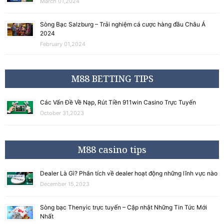
March 01,2024
Sòng Bạc Salzburg – Trải nghiệm cá cược hàng đầu Châu Á
2024
February 01,2024
M88 BETTING TIPS
Các Vấn Đề Về Nạp, Rút Tiền 911win Casino Trực Tuyến
October 31,2023
M88 casino tips
Dealer Là Gì? Phân tích về dealer hoạt động những lĩnh vực nào
December 15,2023
Sòng bạc Thenyic trực tuyến – Cập nhật Những Tin Tức Mới
Nhất