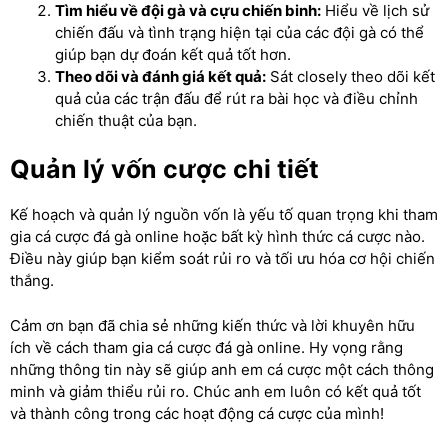
Tìm hiểu về đội gà và cựu chiến binh:
Hiểu về lịch sử
chiến đấu và tình trạng hiện tại của các đội gà có thể
giúp bạn dự đoán kết quả tốt hơn.
Theo dõi và đánh giá kết quả:
Sát closely theo dõi kết
quả của các trận đấu để rút ra bài học và điều chỉnh
chiến thuật của bạn.
Quản lý vốn cược chi tiết
Kế hoạch và quản lý nguồn vốn là yếu tố quan trọng khi tham
gia cá cược đá gà online hoặc bất kỳ hình thức cá cược nào.
Điều này giúp bạn kiểm soát rủi ro và tối ưu hóa cơ hội chiến
thắng.
Cảm ơn bạn đã chia sẻ những kiến thức và lời khuyên hữu
ích về cách tham gia cá cược đá gà online. Hy vọng rằng
những thông tin này sẽ giúp anh em cá cược một cách thông
minh và giảm thiểu rủi ro. Chúc anh em luôn có kết quả tốt
và thành công trong các hoạt động cá cược của mình!