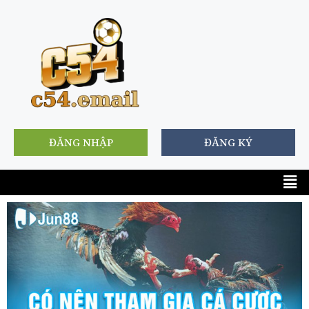
ĐĂNG NHẬP
ĐĂNG KÝ