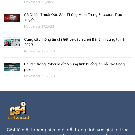
November 27,2023
06 Chiến Thuật Đặc Sắc Thông Minh Trong Baccarat Trực
Tuyến
November 27,2023
Cung cấp thông tin chi tiết về cách chơi Bài Binh Lủng từ năm
2023
November 23,2023
Bài rác trong Poker là gì? Những tình huống lên bài rác trong
poker
November 23,2023
C54 là một thương hiệu mới nổi trong lĩnh vực giải trí trực