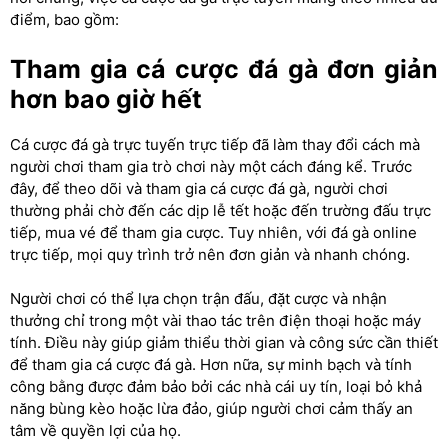
điểm, bao gồm:
Tham gia cá cược đá gà đơn giản
hơn bao giờ hết
Cá cược đá gà trực tuyến trực tiếp đã làm thay đổi cách mà
người chơi tham gia trò chơi này một cách đáng kể. Trước
đây, để theo dõi và tham gia cá cược đá gà, người chơi
thường phải chờ đến các dịp lễ tết hoặc đến trường đấu trực
tiếp, mua vé để tham gia cược. Tuy nhiên, với đá gà online
trực tiếp, mọi quy trình trở nên đơn giản và nhanh chóng.
Người chơi có thể lựa chọn trận đấu, đặt cược và nhận
thưởng chỉ trong một vài thao tác trên điện thoại hoặc máy
tính. Điều này giúp giảm thiểu thời gian và công sức cần thiết
để tham gia cá cược đá gà. Hơn nữa, sự minh bạch và tính
công bằng được đảm bảo bởi các nhà cái uy tín, loại bỏ khả
năng bùng kèo hoặc lừa đảo, giúp người chơi cảm thấy an
tâm về quyền lợi của họ.