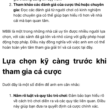
Tham khảo các đánh giá của cược thủ hoặc chuyên
gia:
Đọc các đánh giá từ người chơi có kinh nghiệm
hoặc chuyên gia có thể giúp bạn hiểu rõ hơn về nhà
cái mà bạn quan tâm.
M88i
là một trong những nhà cái uy tín được nhiều người lựa
chọn, với các sảnh đá gà lớn và nhỏ cùng với giấy phép hoạt
động hợp pháp. Điều này đồng nghĩa với việc anh em có thể
hoàn toàn yên tâm tham gia giải trí và cá cược tại đây.
Lựa chọn kỹ càng trước khi
tham gia cá cược
Dưới đây là một số điểm để anh em cân nhắc:
Nắm rõ luật và quy tắc trò chơi:
Đảm bảo bạn hiểu rõ
về cách trò chơi diễn ra và các quy tắc liên quan. Điều
này giúp bạn đưa ra quyết định cá cược chính xác.