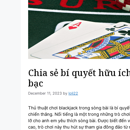
Chia sẻ bí quyết hữu íc
bạc
December 11, 2023
by
loli22
Thủ thuật chơi blackjack trong sòng bài là bí qu
chiến thắng. Nổi tiếng là một trong những trò ch
lỡ cho anh em yêu thích sòng bài. Được biết đến vớ
cao, trò chơi này thu hút sự tham gia đông đảo 