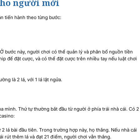
cho người mới
ần tiến hành theo từng bước:
. Ở bước này, người chơi có thể quản lý và phân bổ nguồn tiền
ip để đặt cược, và có thể đặt cược trên nhiều tay nếu luật chơi
ờng là 2 lá, với 1 lá lật ngửa.
ủa mình. Thứ tự thường bắt đầu từ người ở phía trái nhà cái. Có 2
casino:
2 lá bài đầu tiên. Trong trường hợp này, họ thắng. Nếu nhà cái
i rút thêm lá và đạt 21 điểm, người chơi vẫn thắng.