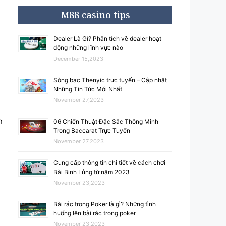
M88 casino tips
Dealer Là Gì? Phân tích về dealer hoạt
động những lĩnh vực nào
December 15,2023
Sòng bạc Thenyic trực tuyến – Cập nhật
Những Tin Tức Mới Nhất
November 27,2023
n
06 Chiến Thuật Đặc Sắc Thông Minh
Trong Baccarat Trực Tuyến
November 27,2023
Cung cấp thông tin chi tiết về cách chơi
Bài Binh Lủng từ năm 2023
November 23,2023
Bài rác trong Poker là gì? Những tình
huống lên bài rác trong poker
November 23,2023