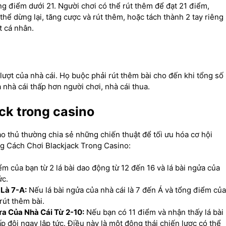
ổng điểm dưới 21. Người chơi có thể rút thêm để đạt 21 điểm,
hể dừng lại, tăng cược và rút thêm, hoặc tách thành 2 tay riêng
t cá nhân.
lượt của nhà cái. Họ buộc phải rút thêm bài cho đến khi tổng số
 nhà cái thấp hơn người chơi, nhà cái thua.
ck trong casino
o thủ thường chia sẻ những chiến thuật để tối ưu hóa cơ hội
ng Cách Chơi Blackjack Trong Casino:
m của bạn từ 2 lá bài dao động từ 12 đến 16 và lá bài ngửa của
ức.
 Là 7-A:
Nếu lá bài ngửa của nhà cái là 7 đến Á và tổng điểm của
rút thêm bài.
ửa Của Nhà Cái Từ 2-10:
Nếu bạn có 11 điểm và nhận thấy lá bài
p đôi ngay lập tức. Điều này là một động thái chiến lược có thể