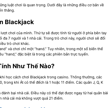
vững luật chơi là quan trọng. Dưới đây là những điều cơ bản về
ến thắng.
n Blackjack
 lượt chơi của mình. Thứ tự sẽ được tính từ người ở phía bên tay
ối đa 7 người và 1 nhà cái. Trong trò chơi này, người chơi sẽ đối
hiều trò chơi khác.
nd” và chơi chỉ một “hand.” Tuy nhiên, trong một số biến thể
ều “hand,” đặc biệt là trong các phiên bản trực tuyến.
Tính Như Thế Nào?
 khi học cách chơi Blackjack trong casino. Thông thường, các
, trong khi Át có thể đếch là 1 hoặc 11 điểm. Các quân J, Q, K
 đánh bại nhà cái. Điều này có thể đạt được ngay từ hai quân bài
n nhà cái mà không vượt quá 21 điểm.