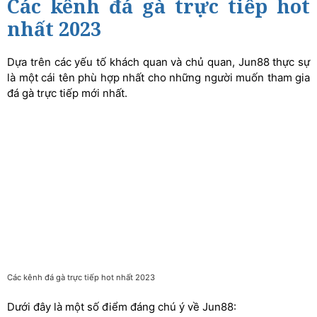
Các kênh đá gà trực tiếp hot
nhất 2023
Dựa trên các yếu tố khách quan và chủ quan, Jun88 thực sự
là một cái tên phù hợp nhất cho những người muốn tham gia
đá gà trực tiếp mới nhất.
Các kênh đá gà trực tiếp hot nhất 2023
Dưới đây là một số điểm đáng chú ý về Jun88: