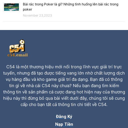
Bài rác trong Poker là gì? Những tình huống lên bài rác trong
poker
November 23,2023
C54 là một thương hiệu mới nổi trong lĩnh vực giải trí trực
tuyến, nhưng đã tạo được tiếng vang lớn nhờ chất lượng dịch
vụ hàng đầu và kho game giải trí đa dạng. Bạn đã có thông
tin gì về nhà cái C54 này chưa? Nếu bạn đang tìm kiếm
thông tin về sản phẩm cá cược đang hot hiện nay của thương
hiệu này thì đừng bỏ qua bài viết dưới đây, chúng tôi sẽ cung
cấp cho bạn tất cả thông tin chi tiết về C54.
Đăng Ký
Nạp Tiền