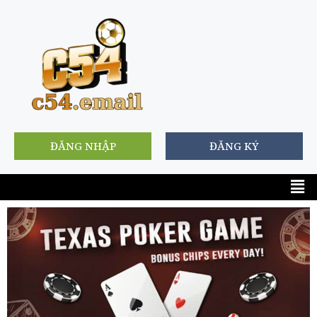
ĐĂNG NHẬP
ĐĂNG KÝ