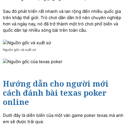
Sau đó phát triển rất nhanh và lan rộng đến nhiều quốc gia
trên khắp thế giới. Trò chơi dần dần trở nên chuyên nghiệp
hơn và ngày nay, nó đã trở thành một trò chơi phổ biến và
quốc dân tại nhiều sòng bài trên toàn cầu.
Nguồn gốc và xuất sứ
Hướng dẫn cho người mới
cách đánh bài texas poker
online
Dưới đây là diễn biến của một ván game poker texas mà anh
em sẽ được trải qua: