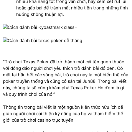
nhiều khả năng tốt trong ván chơi, hãy xem xét rút lui
hoặc gấp bài để tránh mất nhiều tiền trong những tình
huống không thuận lợi.
“Trò chơi Texas Poker đã trở thành một cái tên quen thuộc
với đông đảo người chơi yêu thích trò đánh bài đỏ đen. Có
mặt tại hầu hết các sòng bài, trò chơi này là một biến thể của
poker truyền thống và cũng có sẵn tại Jun88. Trong bài viết
này, chúng ta sẽ cùng khám phá Texas Poker Hold’em là gì
và quy trình chơi của nó.”
Thông tin trong bài viết là một nguồn kiến thức hữu ích để
giúp người chơi cải thiện kỹ năng của họ và thám hiểm thế
giới của trò chơi casino trực tuyến.