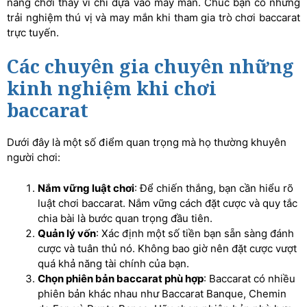
năng chơi thay vì chỉ dựa vào may mắn. Chúc bạn có những
trải nghiệm thú vị và may mắn khi tham gia trò chơi baccarat
trực tuyến.
Các chuyên gia chuyên những
kinh nghiệm khi chơi
baccarat
Dưới đây là một số điểm quan trọng mà họ thường khuyên
người chơi:
Nắm vững luật chơi
: Để chiến thắng, bạn cần hiểu rõ
luật chơi baccarat. Nắm vững cách đặt cược và quy tắc
chia bài là bước quan trọng đầu tiên.
Quản lý vốn
: Xác định một số tiền bạn sẵn sàng đánh
cược và tuân thủ nó. Không bao giờ nên đặt cược vượt
quá khả năng tài chính của bạn.
Chọn phiên bản baccarat phù hợp
: Baccarat có nhiều
phiên bản khác nhau như Baccarat Banque, Chemin