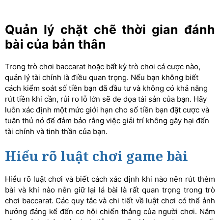
Quản lý chặt chẽ thời gian đánh
bài của bản thân
Trong trò chơi baccarat hoặc bất kỳ trò chơi cá cược nào,
quản lý tài chính là điều quan trọng. Nếu bạn không biết
cách kiểm soát số tiền bạn đã đầu tư và không có khả năng
rút tiền khi cần, rủi ro lỗ lớn sẽ đe dọa tài sản của bạn. Hãy
luôn xác định một mức giới hạn cho số tiền bạn đặt cược và
tuân thủ nó để đảm bảo rằng việc giải trí không gây hại đến
tài chính và tinh thần của bạn.
Hiểu rõ luật chơi game bài
Hiểu rõ luật chơi và biết cách xác định khi nào nên rút thêm
bài và khi nào nên giữ lại lá bài là rất quan trọng trong trò
chơi baccarat. Các quy tắc và chi tiết về luật chơi có thể ảnh
hưởng đáng kể đến cơ hội chiến thắng của người chơi. Nắm