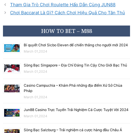
Tham Gia Trò Chơi Roulette Hấp Dẫn Cùng JUN88
Chơi Baccarat Là Gì? Cách Chơi Hiệu Quả Cho Tân Thủ
HOW TO BET – M88
Bí quyết Chơi Sicbo Eleven để chiến thắng cho người mới 2024
March 01,2024
Sòng Bạc Singapore – Địa Chỉ Đáng Tin Cậy Cho Giới Bạc Thủ
March 01,2024
Casino Campuchia – Khám Phá những địa điểm Xứ Sở Chùa
Pháp
March 01,2024
Jun88 Casino Trực Tuyến Trải Nghiệm Cá Cược Tuyệt Vời 2024
March 01,2024
Sòng Bạc Salzburg – Trải nghiệm cá cược hàng đầu Châu Á