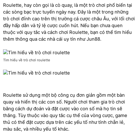
Roulette, hay còn gọi là cò quay, là một trò chơi phổ biến tại
các sòng bạc trực tuyến ngày nay. Đây là một trong những
trò chơi đỉnh cao trên thị trường cá cược châu Âu, với lối chơi
đầy hấp dẫn và tỷ lệ cược cuốn hút. Nếu bạn chưa quen
thuộc với quy tắc và cách chơi Roulette, bạn có thể tìm hiểu
thêm thông qua các nhà cái uy tín như Jun88.
Tìm hiểu về trò chơi roulette
Roulette sử dụng một bộ công cụ đơn giản gồm một bàn
quay và hiển thị các con số. Người chơi tham gia trò chơi
bằng cách dự đoán và đặt cược vào con số mà họ tin sẽ
thắng. Tùy thuộc vào quy tắc cụ thể của vòng cược, game
thủ có thể đặt cược dựa trên các yếu tố như tính chẵn lẻ,
màu sắc, và nhiều yếu tố khác.