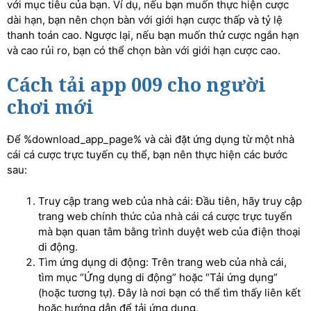
với mục tiêu của bạn. Ví dụ, nếu bạn muốn thực hiện cược
dài hạn, bạn nên chọn bàn với giới hạn cược thấp và tỷ lệ
thanh toán cao. Ngược lại, nếu bạn muốn thử cược ngắn hạn
và cao rủi ro, bạn có thể chọn bàn với giới hạn cược cao.
Cách tải app 009 cho người
chơi mới
Để %download_app_page% và cài đặt ứng dụng từ một nhà
cái cá cược trực tuyến cụ thể, bạn nên thực hiện các bước
sau:
Truy cập trang web của nhà cái: Đầu tiên, hãy truy cập
trang web chính thức của nhà cái cá cược trực tuyến
mà bạn quan tâm bằng trình duyệt web của điện thoại
di động.
Tìm ứng dụng di động: Trên trang web của nhà cái,
tìm mục “Ứng dụng di động” hoặc “Tải ứng dụng”
(hoặc tương tự). Đây là nơi bạn có thể tìm thấy liên kết
hoặc hướng dẫn để tải ứng dụng.