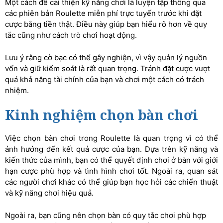
Một cách để cải thiện kỹ năng chơi là luyện tập thông qua
các phiên bản Roulette miễn phí trực tuyến trước khi đặt
cược bằng tiền thật. Điều này giúp bạn hiểu rõ hơn về quy
tắc cũng như cách trò chơi hoạt động.
Lưu ý rằng cờ bạc có thể gây nghiện, vì vậy quản lý nguồn
vốn và giữ kiểm soát là rất quan trọng. Tránh đặt cược vượt
quá khả năng tài chính của bạn và chơi một cách có trách
nhiệm.
Kinh nghiệm chọn bàn chơi
V
iệc chọn bàn chơi trong Roulette là quan trọng vì có thể
ảnh hưởng đến kết quả cược của bạn. Dựa trên kỹ năng và
kiến thức của mình, bạn có thể quyết định chơi ở bàn với giới
hạn cược phù hợp và tình hình chơi tốt. Ngoài ra, quan sát
các người chơi khác có thể giúp bạn học hỏi các chiến thuật
và kỹ năng chơi hiệu quả.
Ngoài ra, bạn cũng nên chọn bàn có quy tắc chơi phù hợp