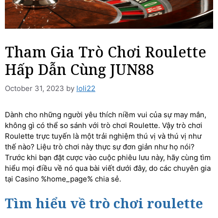
Tham Gia Trò Chơi Roulette
Hấp Dẫn Cùng JUN88
October 31, 2023
by
loli22
Dành cho những người yêu thích niềm vui của sự may mắn,
không gì có thể so sánh với trò chơi Roulette. Vậy trò chơi
Roulette trực tuyến là một trải nghiệm thú vị và thú vị như
thế nào? Liệu trò chơi này thực sự đơn giản như họ nói?
Trước khi bạn đặt cược vào cuộc phiêu lưu này, hãy cùng tìm
hiểu mọi điều về nó qua bài viết dưới đây, do các chuyên gia
tại Casino %home_page% chia sẻ.
Tìm hiểu về trò chơi roulette