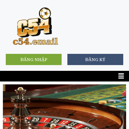
ĐĂNG NHẬP
ĐĂNG KÝ