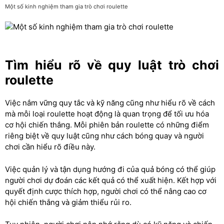
Một số kinh nghiệm tham gia trò chơi roulette
Tìm hiểu rõ về quy luật
trò chơi
roulette
Việc nắm vững quy tắc và kỹ năng cũng như hiểu rõ về cách
mà mỗi loại roulette hoạt động là quan trọng để tối ưu hóa
cơ hội chiến thắng. Mỗi phiên bản roulette có những điểm
riêng biệt về quy luật cũng như cách bóng quay và người
chơi cần hiểu rõ điều này.
Việc quản lý và tận dụng hướng đi của quả bóng có thể giúp
người chơi dự đoán các kết quả có thể xuất hiện. Kết hợp với
quyết định cược thích hợp, người chơi có thể nâng cao cơ
hội chiến thắng và giảm thiểu rủi ro.