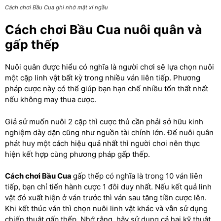
Cách chơi Bầu Cua ghi nhớ mặt xí ngầu
Cách chơi Bầu Cua nuôi quân và
gấp thếp
Nuôi quân được hiểu có nghĩa là người chơi sẽ lựa chọn nuôi
một cặp linh vật bất kỳ trong nhiều ván liên tiếp. Phương
pháp cược này có thể giúp bạn hạn chế nhiều tổn thất nhất
nếu không may thua cược.
Giả sử muốn nuôi 2 cặp thì cược thủ cần phải sở hữu kinh
nghiệm dày dặn cũng như nguồn tài chính lớn. Để nuôi quân
phát huy một cách hiệu quả nhất thì người chơi nên thực
hiện kết hợp cùng phương pháp gấp thếp.
Cách chơi Bầu Cua
gấp thếp có nghĩa là trong 10 ván liên
tiếp, bạn chỉ tiến hành cược 1 đôi duy nhất. Nếu kết quả linh
vật đó xuất hiện ở ván trước thì ván sau tăng tiền cược lên.
Khi kết thúc ván thì chọn nuôi linh vật khác và vẫn sử dụng
chiến thuật gấp thếp. Nhớ rằng, hãy sử dụng cả hai kỹ thuật