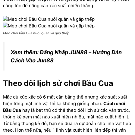
cùng lúc để nâng cao xác suất chiến thắng.
Mẹo chơi Bầu Cua nuôi quân và gấp thếp
Xem thêm: Đăng Nhập JUN88 – Hướng Dẫn
Cách Vào Jun88
Theo dõi lịch sử chơi Bầu Cua
Mặc dù xúc xắc có 6 mặt cân bằng thế nhưng xác suất xuất
hiện từng mặt linh vật thì lại không giống nhau.
Cách chơi
Bầu Cua
hay là bet thủ có thể theo dõi lịch sử các ván trước,
thống kê xem mặt nào xuất hiện nhiều, mặt nào xuất hiện ít.
Từ bảng thống kê đó, bạn sẽ đưa ra dự đoán cho linh vật tiếp
theo. Hơn thế nữa, nếu 1 linh vật xuất hiện liên tiếp thì ván