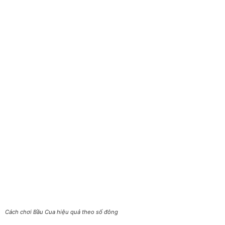
Cách chơi Bầu Cua hiệu quả theo số đông