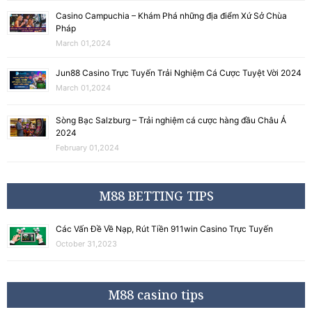
Casino Campuchia – Khám Phá những địa điểm Xứ Sở Chùa
Pháp
March 01,2024
Jun88 Casino Trực Tuyến Trải Nghiệm Cá Cược Tuyệt Vời 2024
March 01,2024
Sòng Bạc Salzburg – Trải nghiệm cá cược hàng đầu Châu Á
2024
February 01,2024
M88 BETTING TIPS
Các Vấn Đề Về Nạp, Rút Tiền 911win Casino Trực Tuyến
October 31,2023
M88 casino tips