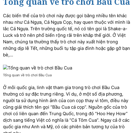
Tổng quan về trò chơi Bầu Cua
Các biến thể của trò chơi này được gọi bằng nhiều tên khác
nhau như Cá Ngựa, Cá Ngựa Cọp, hay quen thuộc với mình là
lắc Cá Ngựa. Trên trường quốc tế, nó có tên gọi là Shake-a-
Luck và trở nên phổ biến rộng rãi trên khắp thế giới. Ở Việt
Nam, chúng ta thường thấy trò chơi này xuất hiện trong
những dịp lễ Tết, những buổi tụ tập gia đình hoặc gặp gỡ bạn
bè,…
Tổng quan về trò chơi Bầu Cua
Ở mỗi quốc gia, linh vật tham gia trong trò chơi Bầu Cua
thường có sự đặc trưng riêng. Ví dụ, ở một số địa phương,
người ta sử dụng hình ảnh của con cọp thay vì tôm, điều này
cũng giải thích tên gọi “Bầu Cua cá cọp”. Nguồn gốc của trò
chơi có liên quan đến Trung Quốc, trong đó “Hoo Hey How”
dịch sang tiếng Việt có nghĩa là “Cá Tôm Cua”. Ngay cả ở các
quốc gia như Anh và Mỹ, có các phiên bản tương tự của trò