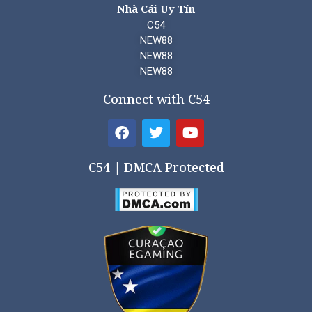
Nhà Cái Uy Tín
C54
NEW88
NEW88
NEW88
Connect with C54
C54 | DMCA Protected