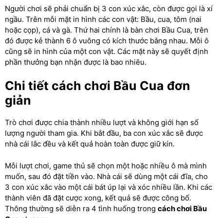
Người chơi sẽ phải chuẩn bị 3 con xúc xắc, còn được gọi là xí
ngầu. Trên mỗi mặt in hình các con vật: Bầu, cua, tôm (nai
hoặc cọp), cá và gà. Thứ hai chính là bàn chơi Bầu Cua, trên
đó được kẻ thành 6 ô vuông có kích thước bằng nhau. Mỗi ô
cũng sẽ in hình của một con vật. Các mặt này sẽ quyết định
phần thưởng bạn nhận được là bao nhiêu.
Chi tiết cách chơi Bầu Cua đơn
giản
Trò chơi được chia thành nhiều lượt và không giới hạn số
lượng người tham gia. Khi bắt đầu, ba con xúc xắc sẽ được
nhà cái lắc đều và kết quả hoàn toàn được giữ kín.
Mỗi lượt chơi, game thủ sẽ chọn một hoặc nhiều ô mà mình
muốn, sau đó đặt tiền vào. Nhà cái sẽ dùng một cái đĩa, cho
3 con xúc xắc vào một cái bát úp lại và xóc nhiều lần. Khi các
thành viên đã đặt cược xong, kết quả sẽ được công bố.
Thông thường sẽ diễn ra 4 tình huống trong
cách chơi Bầu