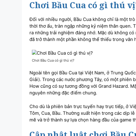
Chơi Bầu Cua có gì thú vị
Đối với nhiều người, Bầu Cua không chỉ là một trò
thời thơ ấu, tràn ngập những kỷ niệm thân quen.
ra những trải nghiệm đáng nhớ. Mặc dù không có 
đã trở thành một phần không thể thiếu trong văn hó
Chơi Bầu Cua có gì thú vị?
Ngoài tên gọi Bầu Cua tại Việt Nam, ở Trung Quốc
Giải). Trong các nước phương Tây, có một phiên 
How cũng có sự tương đồng với Grand Hazard. Mặc
nguyên những đặc điểm chung.
Cho dù là phiên bản trực tuyến hay trực tiếp, ở Vi
Tôm, Cua, Bầu. Thường xuất hiện trong các dịp lễ 
mẽ và trở thành sự lựa chọn hàng đầu của game th
Cập nhật luật chơi Bầu C