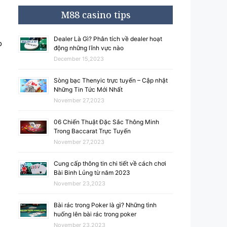
M88 casino tips
Dealer Là Gì? Phân tích về dealer hoạt
o
động những lĩnh vực nào
December 15,2023
Sòng bạc Thenyic trực tuyến – Cập nhật
Những Tin Tức Mới Nhất
November 27,2023
06 Chiến Thuật Đặc Sắc Thông Minh
Trong Baccarat Trực Tuyến
November 27,2023
Cung cấp thông tin chi tiết về cách chơi
Bài Binh Lủng từ năm 2023
November 23,2023
h
Bài rác trong Poker là gì? Những tình
huống lên bài rác trong poker
November 23,2023