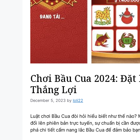
Chơi Bầu Cua 2024: Đặ
Thắng Lợi
December 5, 2023
by
loli22
Luật chơi Bầu Cua đòi hỏi hiểu biết như thế nào?
đổi lên phiên bản trực tuyến, sự chuẩn bị cần 
phá chi tiết cẩm nang lắc Bầu Cua để đảm bảo bạn