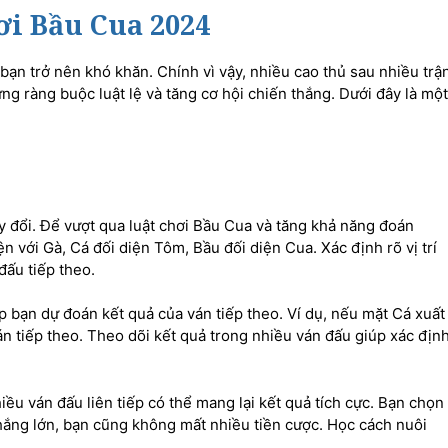
ơi Bầu Cua 2024
bạn trở nên khó khăn. Chính vì vậy, nhiều cao thủ sau nhiều trậ
g ràng buộc luật lệ và tăng cơ hội chiến thắng. Dưới đây là một
ay đổi. Để vượt qua luật chơi Bầu Cua và tăng khả năng đoán
diện với Gà, Cá đối diện Tôm, Bầu đối diện Cua. Xác định rõ vị trí
đấu tiếp theo.
p bạn dự đoán kết quả của ván tiếp theo. Ví dụ, nếu mặt Cá xuất
án tiếp theo. Theo dõi kết quả trong nhiều ván đấu giúp xác địn
iều ván đấu liên tiếp có thể mang lại kết quả tích cực. Bạn chọn
thắng lớn, bạn cũng không mất nhiều tiền cược. Học cách nuôi